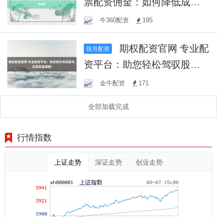
票配资佣金：如何降低成
本，提高收益？
牛360配资
195
期权配资官网 专业配
按月配资
资平台：助您轻松驾驭股
市，实现财富增值！
金牛配资
171
全部加载完成
行情指数
上证走势
深证走势
创业走势