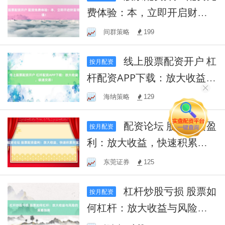
费体验：本，立即开启财富
增值！
间群策略
199
线上股票配资开户 杠
按月配资
杆配资APP下载：放大收益，
极速交易！
海纳策略
129
配资论坛 股票配资盈
按月配资
利：放大收益，快速积累财
富！
东莞证券
125
杠杆炒股亏损 股票如
按月配资
何杠杆：放大收益与风险的
策略指南