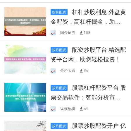
杠杆炒股利息 外盘黄
按月配资
金配资：高杠杆掘金，助您
把握国际金市！
国金证券
169
配资炒股平台 精选配
按月配资
资平台网，助您轻松投资！
金桥大通
65
股票杠杆配资平台 股
按月配资
票交易软件：智能分析市场
动态，轻松掌握股市先机
纵横配资
54
股票炒股配资开户 亿
按月配资