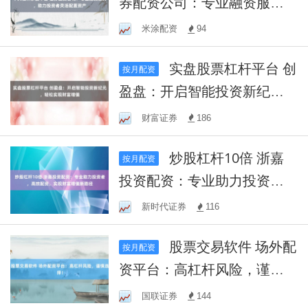
券配资公司：专业融资服
务，助力投资者灵活配置资
米涂配资
94
产
实盘股票杠杆平台 创
按月配资
盈盘：开启智能投资新纪
元，轻松实现财富增值
财富证券
186
炒股杠杆10倍 浙嘉
按月配资
投资配资：专业助力投资
者，高效配资，实现财富增
新时代证券
116
值新路径
股票交易软件 场外配
按月配资
资平台：高杠杆风险，谨慎
选择！
国联证券
144