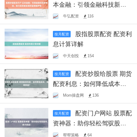
本金融：引领金融科技新潮
流，助力投资者实现财富增
牛弘配资
116
值梦想
股指股票配资 配资利
按月配资
息计算详解
中天创投
154
配资炒股给股票 期货
按月配资
配资利息：如何降低成本，
提高收益？
Mom操盘网
136
配资门户网站 股票配
按月配资
资神器：助你轻松驾驭股
市，放大收益！
帮帮策略
64