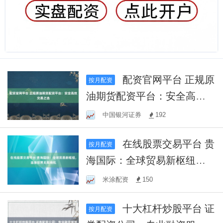
配资官网平台 正规原
按月配资
油期货配资平台：安全高效
交易之选
中国银河证券
192
在线股票交易平台 贵
按月配资
海国际：全球贸易新枢纽，
连接世界无限商机
米涂配资
150
十大杠杆炒股平台 证
按月配资