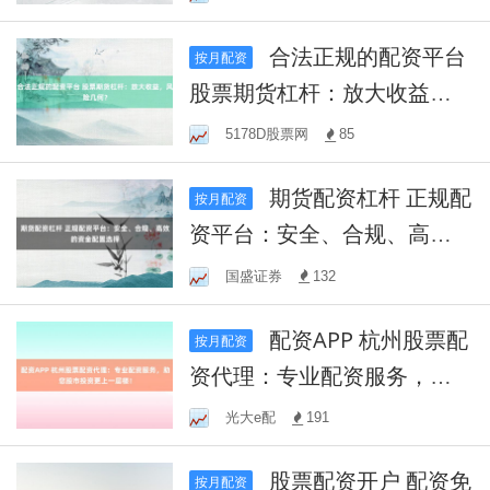
合法正规的配资平台
按月配资
股票期货杠杆：放大收益，
风险几何？
5178D股票网
85
期货配资杠杆 正规配
按月配资
资平台：安全、合规、高效
的资金配置选择
国盛证券
132
配资APP 杭州股票配
按月配资
资代理：专业配资服务，助
您股市投资更上一层楼！
光大e配
191
股票配资开户 配资免
按月配资