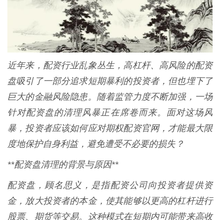
近年来，配资行业乱象丛生，高杠杆、高风险的配资
盘吸引了一部分追求短期暴利的投资者，但也埋下了
巨大的金融风险隐患。随着监管力度不断加强，一场
针对配资盘的清理风暴正在席卷而来。面对这场风
暴，投资者应该如何应对期权配资官网，才能最大限
度地保护自身利益，避免遭受不必要的损失？
**配资盘清理的背景与原因**
配资盘，顾名思义，是指配资公司向投资者提供资
金，放大投资者的本金，使其能够以更高的杠杆进行
股票、期货等交易。这种模式在短期内可能带来高收