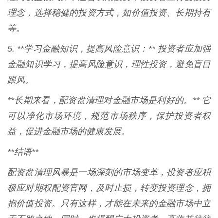
理念，选择稳健的投资方式，如价值投资、长期持有
等。
5. **学习金融知识，提高风险意识：** 投资者应加强
金融知识学习，提高风险意识，理性投资，避免盲目
跟风。
**长期来看，配资盘清理对金融市场是利好的。** 它
可以净化市场环境，规范市场秩序，保护投资者权
益，促进金融市场的健康发展。
**结语**
配资盘清理风暴是一场深刻的市场变革，投资者应积
极应对期权配资官网，及时止损，转变投资理念，拥
抱价值投资。只有这样，才能在未来的金融市场中立