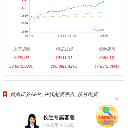
上证指数
深证成指
创业板指
3940.04
14311.01
3563.12
39.69
(1.02%)
200.89
(1.42%)
47.56
(1.35%)
凤凰证券APP_在线配资平台_按月配资