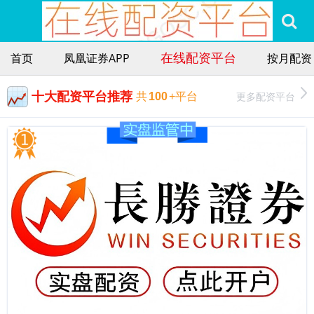
在线配资平台
首页
凤凰证券APP
按月配资
十大配资平台推荐
更多配资平台
共
100
+平台