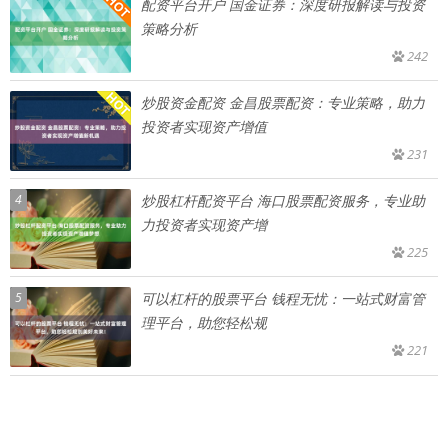
配资平台开户 国金证券：深度研报解读与投资
策略分析
242
炒股资金配资 金昌股票配资：专业策略，助力
投资者实现资产增值
231
4
炒股杠杆配资平台 海口股票配资服务，专业助
力投资者实现资产增
225
5
可以杠杆的股票平台 钱程无忧：一站式财富管
理平台，助您轻松规
221