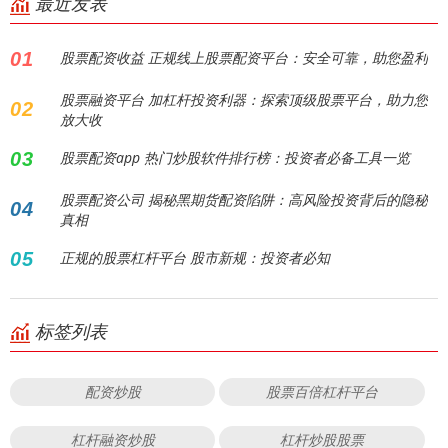
最近发表
01
股票配资收益 正规线上股票配资平台：安全可靠，助您盈利
股票融资平台 加杠杆投资利器：探索顶级股票平台，助力您
02
放大收
03
股票配资app 热门炒股软件排行榜：投资者必备工具一览
股票配资公司 揭秘黑期货配资陷阱：高风险投资背后的隐秘
04
真相
05
正规的股票杠杆平台 股市新规：投资者必知
标签列表
配资炒股
股票百倍杠杆平台
杠杆融资炒股
杠杆炒股股票