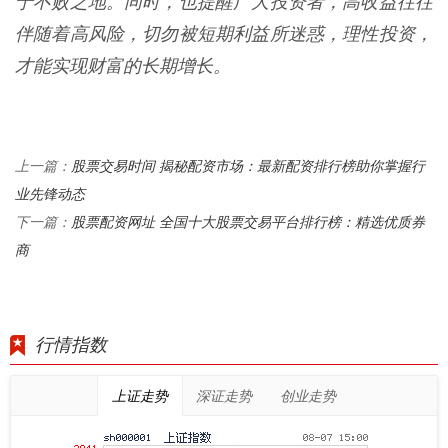
于不败之地。同时，也提醒广大投资者，高收益往往
伴随着高风险，切勿被短期利益所迷惑，理性投资，
才能实现财富的长期增长。
股票交易时间 揭秘配资市场：最新配资排行榜助你掌握行
上一篇：
业先锋动态
股票配资网址 全国十大股票交易平台排行榜：精选优质券
下一篇：
商
行情指数
上证走势
深证走势
创业走势