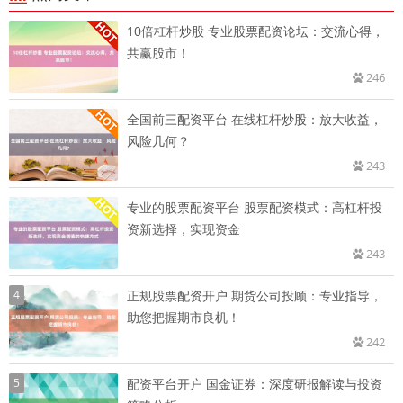
10倍杠杆炒股 专业股票配资论坛：交流心得，
共赢股市！
246
全国前三配资平台 在线杠杆炒股：放大收益，
风险几何？
243
专业的股票配资平台 股票配资模式：高杠杆投
资新选择，实现资金
243
4
正规股票配资开户 期货公司投顾：专业指导，
助您把握期市良机！
242
5
配资平台开户 国金证券：深度研报解读与投资