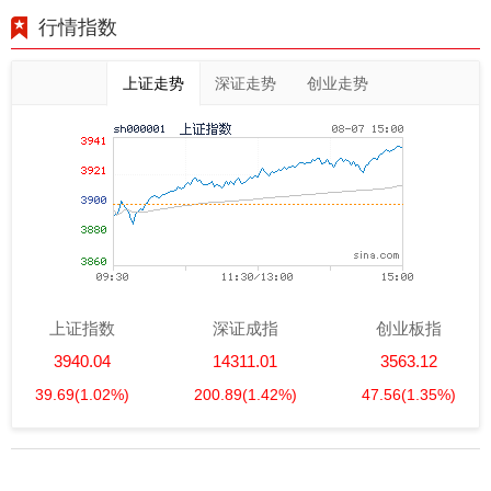
行情指数
上证走势
深证走势
创业走势
上证指数
深证成指
创业板指
3940.04
14311.01
3563.12
39.69
(1.02%)
200.89
(1.42%)
47.56
(1.35%)