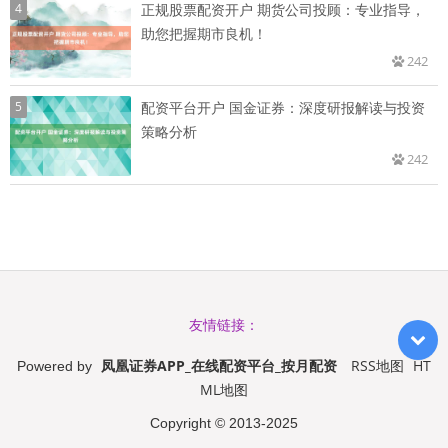
4
正规股票配资开户 期货公司投顾：专业指导，
助您把握期市良机！
242
5
配资平台开户 国金证券：深度研报解读与投资
策略分析
242
友情链接：
凤凰证券APP_在线配资平台_按月配资
RSS地图
HT
Powered by
ML地图
Copyright
© 2013-2025