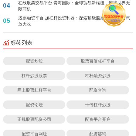
在线股票交易平台 贵海国际：全球贸易新枢纽，连接世界无
04
限商机
股票融资平台 加杠杆投资利器：探索顶级股票平台，助力您
05
放大收
标签列表
配资炒股
股票百倍杠杆平台
杠杆炒股股票
杠杆融资炒股
网上股票杠杆平台
配资查询
配资论坛
十倍杠杆炒股
正规股票配资公司
配资平台开户
配资平台网址
配资咨询