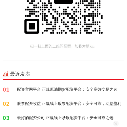
最近发表
01
配资官网平台 正规原油期货配资平台：安全高效交易之选
02
股票配资收益 正规线上股票配资平台：安全可靠，助您盈利
03
最好的配资公司 正规线上炒股配资平台：安全可靠之选