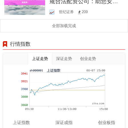
规合法配资公司：助您安全
高效投资！
世纪证券
209
全部加载完成
行情指数
上证走势
深证走势
创业走势
上证指数
深证成指
创业板指