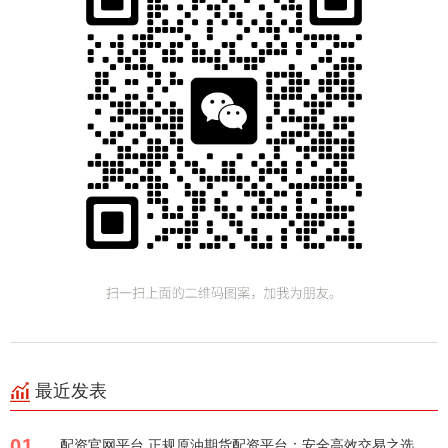
最近发表
01
配资官网平台 正规原油期货配资平台：安全高效交易之选