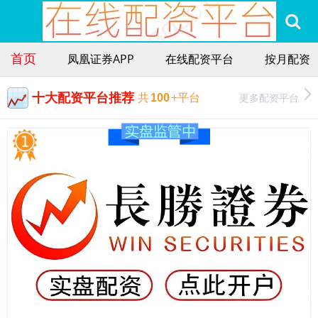
首页
凤凰证券APP
在线配资平台
按月配资
十大配资平台推荐
更多配资平台
共
100
+平台