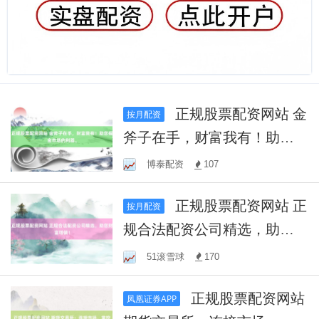
正规股票配资网站 金
按月配资
斧子在手，财富我有！助您
掘金市场的利器。
博泰配资
107
正规股票配资网站 正
按月配资
规合法配资公司精选，助您
财富增值！
51滚雪球
170
正规股票配资网站
凤凰证券APP