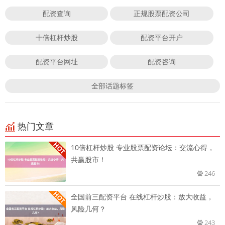
配资查询
正规股票配资公司
十倍杠杆炒股
配资平台开户
配资平台网址
配资咨询
全部话题标签
热门文章
10倍杠杆炒股 专业股票配资论坛：交流心得，
共赢股市！
246
全国前三配资平台 在线杠杆炒股：放大收益，
风险几何？
243