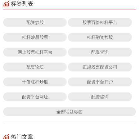
标签列表
配资炒股
股票百倍杠杆平台
杠杆炒股股票
杠杆融资炒股
网上股票杠杆平台
配资查询
配资论坛
正规股票配资公司
十倍杠杆炒股
配资平台开户
配资平台网址
配资咨询
全部话题标签
热门文章