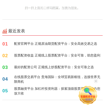
最近发表
01
配资官网平台 正规原油期货配资平台：安全高效交易之选
02
股票配资收益 正规线上股票配资平台：安全可靠，助您盈利
03
最好的配资公司 正规线上炒股配资平台：安全可靠之选
在线股票交易平台 贵海国际：全球贸易新枢纽，连接世界无
04
限商机
股票融资平台 加杠杆投资利器：探索顶级股票平台，助力您
05
放大收