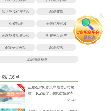
网上股票杠杆平台
配资查询
配资论坛
十倍杠杆炒股
正规股票配资公司
配资平台开户
配资平台网址
配资咨询
全部话题标签
热门文章
正规股票配资开户 期货公司投
顾：专业指导，助您把握期市良
机！
242