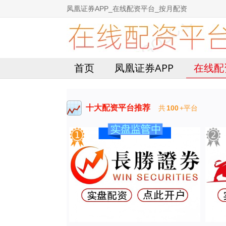
凤凰证券APP_在线配资平台_按月配资
首页
凤凰证券APP
在线配
十大配资平台推荐
共
100
+平台