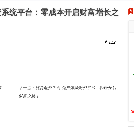
资系统平台：零成本开启财富增长之
112
灵
现货配资平台 免费体验配资平台，轻松开启
下一篇：
财富之路！
3