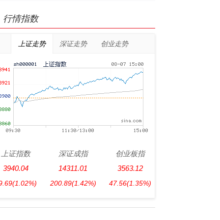
行情指数
上证走势
深证走势
创业走势
上证指数
深证成指
创业板指
3940.04
14311.01
3563.12
9.69
(1.02%)
200.89
(1.42%)
47.56
(1.35%)