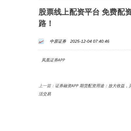
股票线上配资平台 免费配
路！
中原证券
2025-12-04 07:40:46
凤凰证券APP
证券融资APP 期货配资用途：放大收益，
上一篇：
活交易