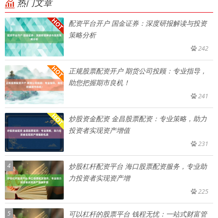
热门文章
配资平台开户 国金证券：深度研报解读与投资
策略分析
242
正规股票配资开户 期货公司投顾：专业指导，
助您把握期市良机！
241
炒股资金配资 金昌股票配资：专业策略，助力
投资者实现资产增值
231
4
炒股杠杆配资平台 海口股票配资服务，专业助
力投资者实现资产增
225
5
可以杠杆的股票平台 钱程无忧：一站式财富管