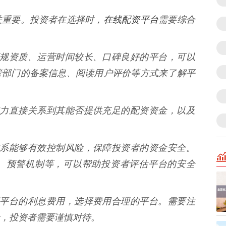
在线配资平台
关重要。投资者在选择时，
需要综合
具有正规资质、运营时间较长、口碑良好的平台，可以
管部门的备案信息、阅读用户评价等方式来了解平
资金实力直接关系到其能否提供充足的配资资金，以及
风控体系能够有效控制风险，保障投资者的资金安全。
、预警机制等，可以帮助投资者评估平台的安全
较不同平台的利息费用，选择费用合理的平台。需要注
，投资者需要谨慎对待。