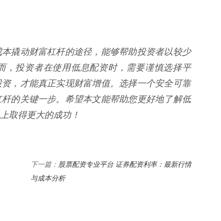
成本撬动财富杠杆的途径，能够帮助投资者以较少
而，投资者在使用低息配资时，需要谨慎选择平
投资，才能真正实现财富增值。选择一个安全可靠
杠杆的关键一步。希望本文能帮助您更好地了解低
上取得更大的成功！
股票配资专业平台 证券配资利率：最新行情
下一篇：
与成本分析