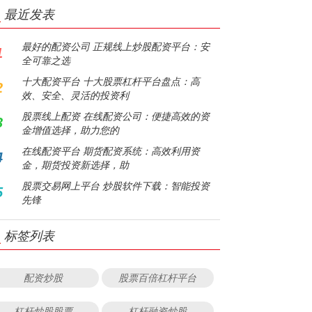
最近发表
最好的配资公司 正规线上炒股配资平台：安
1
全可靠之选
十大配资平台 十大股票杠杆平台盘点：高
2
效、安全、灵活的投资利
股票线上配资 在线配资公司：便捷高效的资
3
金增值选择，助力您的
在线配资平台 期货配资系统：高效利用资
4
金，期货投资新选择，助
股票交易网上平台 炒股软件下载：智能投资
5
先锋
标签列表
配资炒股
股票百倍杠杆平台
杠杆炒股股票
杠杆融资炒股