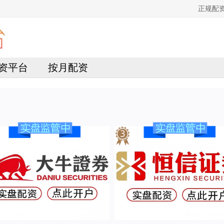
正规配
资平台
按月配资