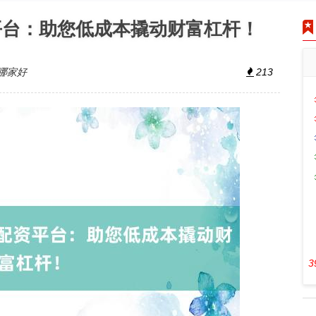
平台：助您低成本撬动财富杠杆！
哪家好
213
3