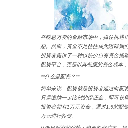
在瞬息万变的金融市场中，抓住机遇
想。然而，资金不足往往成为阻碍我
投资者提供了一种以较少自有资金撬
配资平台，更是以其低廉的资金成本，
**什么是配资？**
简单来说，配资就是投资者通过向配
只需缴纳一定比例的保证金，即可获
投资者拥有1万元资金，通过1:5的配
万元进行投资。
**低息配资的优势：降低投资成本，提