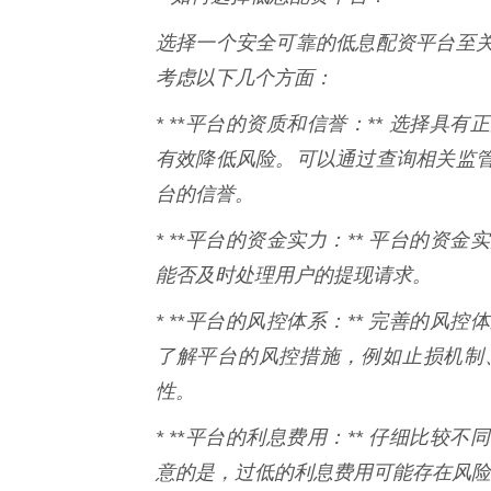
选择一个安全可靠的低息配资平台至
考虑以下几个方面：
* **平台的资质和信誉：** 选择
有效降低风险。可以通过查询相关监
台的信誉。
* **平台的资金实力：** 平台的
能否及时处理用户的提现请求。
* **平台的风控体系：** 完善的
了解平台的风控措施，例如止损机制
性。
* **平台的利息费用：** 仔细比
意的是，过低的利息费用可能存在风险